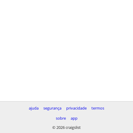
ajuda
segurança
privacidade
termos
sobre
app
© 2026 craigslist