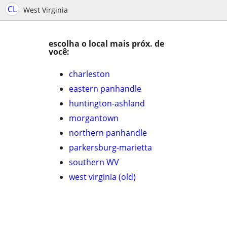
CL
West Virginia
escolha o local mais próx. de
você:
charleston
eastern panhandle
huntington-ashland
morgantown
northern panhandle
parkersburg-marietta
southern WV
west virginia (old)