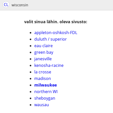
CL
wisconsin
valit sinua lähin. oleva sivusto:
appleton-oshkosh-FDL
duluth / superior
eau claire
green bay
janesville
kenosha-racine
la crosse
madison
milwaukee
northern WI
sheboygan
wausau