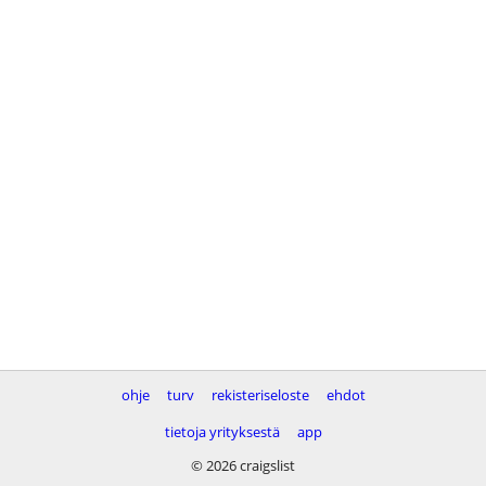
ohje
turv
rekisteriseloste
ehdot
tietoja yrityksestä
app
© 2026 craigslist