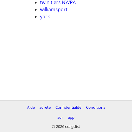
twin tiers NY/PA
williamsport
york
Aide
sûreté
Confidentialité
Conditions
sur
app
© 2026 craigslist