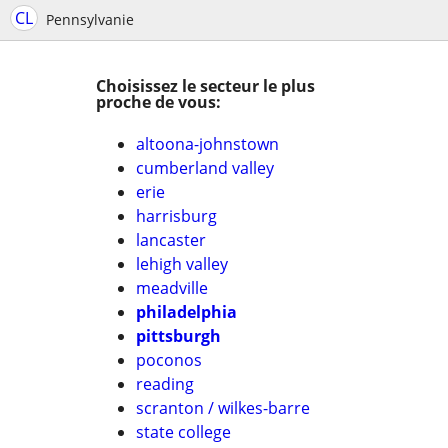
CL
Pennsylvanie
Choisissez le secteur le plus
proche de vous:
altoona-johnstown
cumberland valley
erie
harrisburg
lancaster
lehigh valley
meadville
philadelphia
pittsburgh
poconos
reading
scranton / wilkes-barre
state college