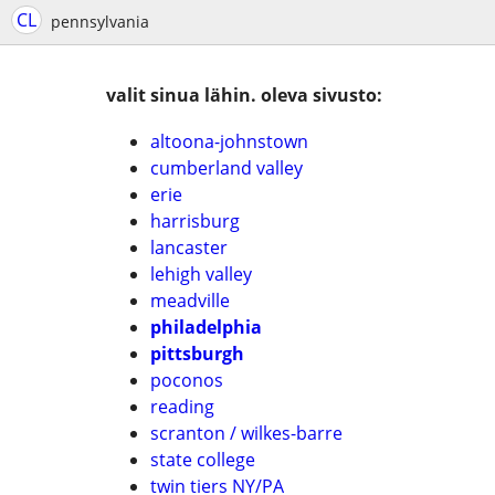
CL
pennsylvania
valit sinua lähin. oleva sivusto:
altoona-johnstown
cumberland valley
erie
harrisburg
lancaster
lehigh valley
meadville
philadelphia
pittsburgh
poconos
reading
scranton / wilkes-barre
state college
twin tiers NY/PA