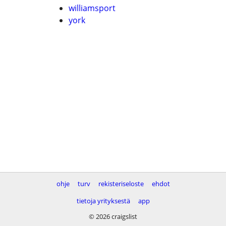
williamsport
york
ohje
turv
rekisteriseloste
ehdot
tietoja yrityksestä
app
© 2026 craigslist