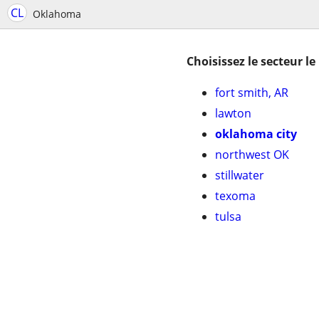
CL
Oklahoma
Choisissez le secteur le
fort smith, AR
lawton
oklahoma city
northwest OK
stillwater
texoma
tulsa