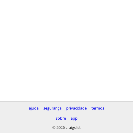
ajuda
segurança
privacidade
termos
sobre
app
© 2026 craigslist