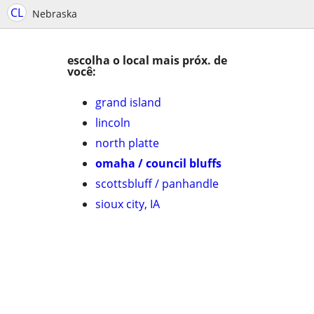
CL
Nebraska
escolha o local mais próx. de
você:
grand island
lincoln
north platte
omaha / council bluffs
scottsbluff / panhandle
sioux city, IA