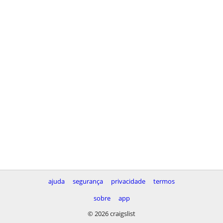
ajuda
segurança
privacidade
termos
sobre
app
© 2026 craigslist