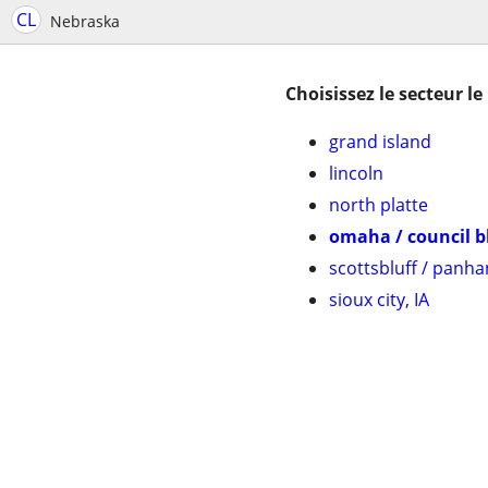
CL
Nebraska
Choisissez le secteur le
grand island
lincoln
north platte
omaha / council b
scottsbluff / panha
sioux city, IA