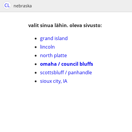
CL
nebraska
valit sinua lähin. oleva sivusto:
grand island
lincoln
north platte
omaha / council bluffs
scottsbluff / panhandle
sioux city, IA