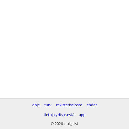
ohje
turv
rekisteriseloste
ehdot
tietoja yrityksestä
app
© 2026 craigslist