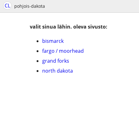
CL
pohjois-dakota
valit sinua lähin. oleva sivusto:
bismarck
fargo / moorhead
grand forks
north dakota