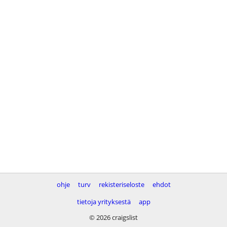
ohje
turv
rekisteriseloste
ehdot
tietoja yrityksestä
app
© 2026 craigslist