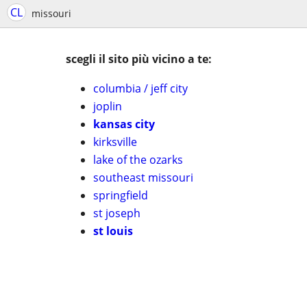
CL
missouri
scegli il sito più vicino a te:
columbia / jeff city
joplin
kansas city
kirksville
lake of the ozarks
southeast missouri
springfield
st joseph
st louis