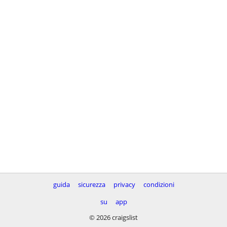
guida
sicurezza
privacy
condizioni
su
app
© 2026 craigslist