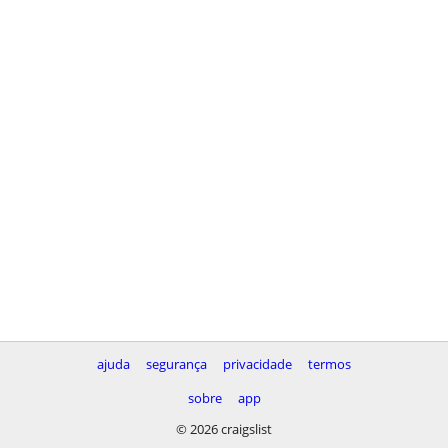
ajuda
segurança
privacidade
termos
sobre
app
© 2026 craigslist