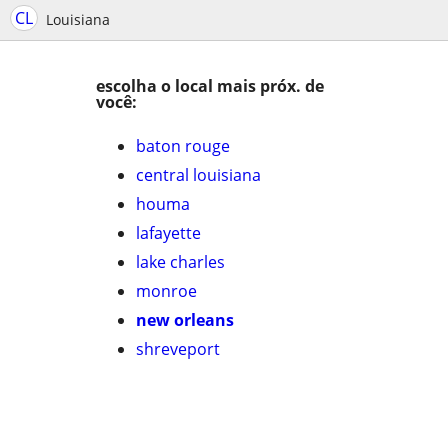
CL
Louisiana
escolha o local mais próx. de
você:
baton rouge
central louisiana
houma
lafayette
lake charles
monroe
new orleans
shreveport