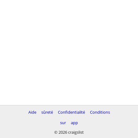
Aide
sûreté
Confidentialité
Conditions
sur
app
© 2026 craigslist