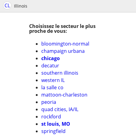
CL
Illinois
Choisissez le secteur le plus
proche de vous:
bloomington-normal
champaign urbana
chicago
decatur
southern illinois
western IL
la salle co
mattoon-charleston
peoria
quad cities, IA/IL
rockford
st louis, MO
springfield