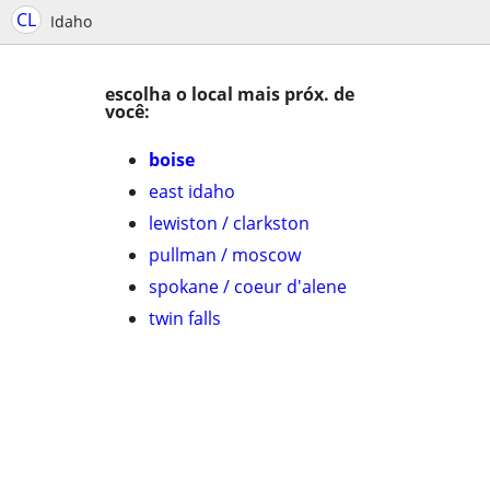
CL
Idaho
escolha o local mais próx. de
você:
boise
east idaho
lewiston / clarkston
pullman / moscow
spokane / coeur d'alene
twin falls