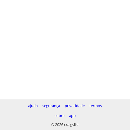
ajuda
segurança
privacidade
termos
sobre
app
© 2026 craigslist