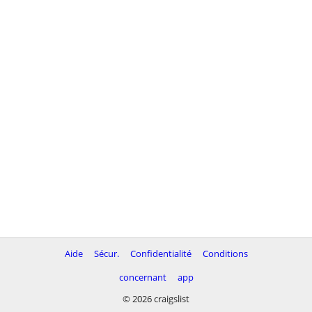
Aide
Sécur.
Confidentialité
Conditions
concernant
app
© 2026 craigslist