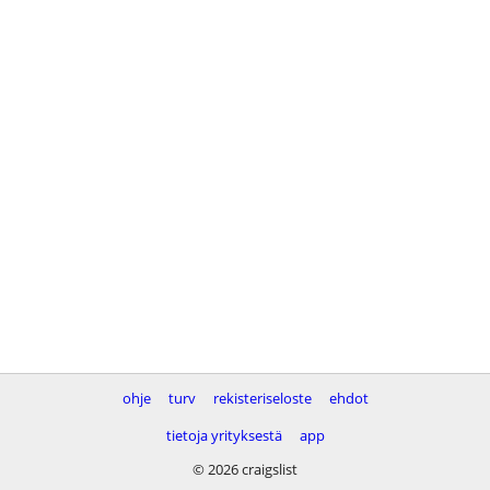
ohje
turv
rekisteriseloste
ehdot
tietoja yrityksestä
app
© 2026 craigslist