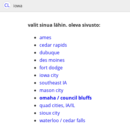
CL
iowa
valit sinua lähin. oleva sivusto:
ames
cedar rapids
dubuque
des moines
fort dodge
iowa city
southeast IA
mason city
omaha / council bluffs
quad cities, IA/IL
sioux city
waterloo / cedar falls