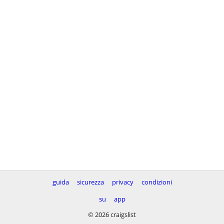
guida
sicurezza
privacy
condizioni
su
app
© 2026 craigslist