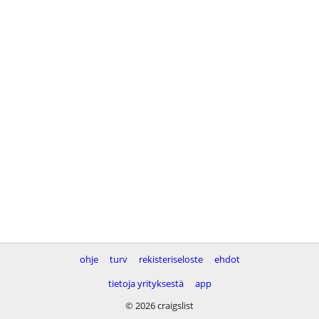
ohje
turv
rekisteriseloste
ehdot
tietoja yrityksestä
app
© 2026 craigslist