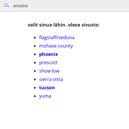
CL
arizona
valit sinua lähin. oleva sivusto:
flagstaff/sedona
mohave county
phoenix
prescott
show low
sierra vista
tucson
yuma