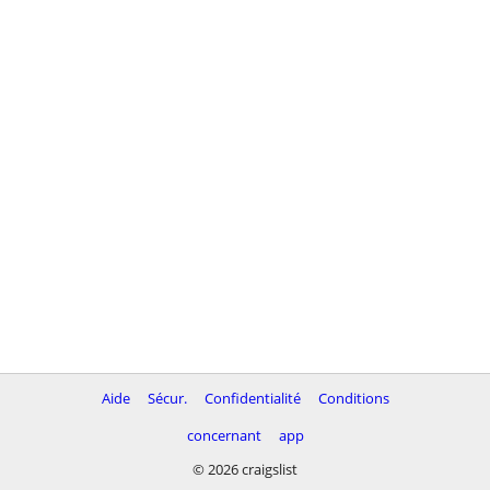
Aide
Sécur.
Confidentialité
Conditions
concernant
app
© 2026 craigslist