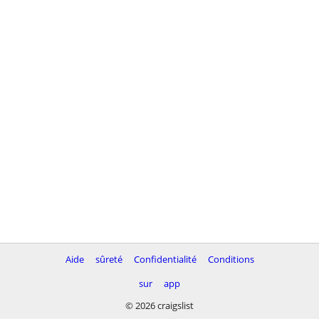
Aide
sûreté
Confidentialité
Conditions
sur
app
© 2026 craigslist