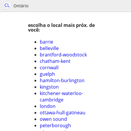
CL
Ontário
escolha o local mais próx. de
você:
barrie
belleville
brantford-woodstock
chatham-kent
cornwall
guelph
hamilton-burlington
kingston
kitchener-waterloo-
cambridge
london
ottawa-hull-gatineau
owen sound
peterborough