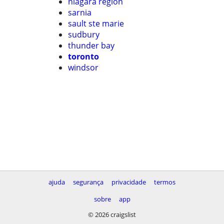
niagara region
sarnia
sault ste marie
sudbury
thunder bay
toronto
windsor
ajuda
segurança
privacidade
termos
sobre
app
© 2026 craigslist