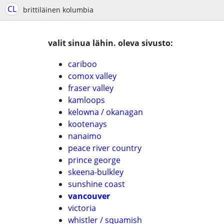
CL
brittiläinen kolumbia
valit sinua lähin. oleva sivusto:
cariboo
comox valley
fraser valley
kamloops
kelowna / okanagan
kootenays
nanaimo
peace river country
prince george
skeena-bulkley
sunshine coast
vancouver
victoria
whistler / squamish