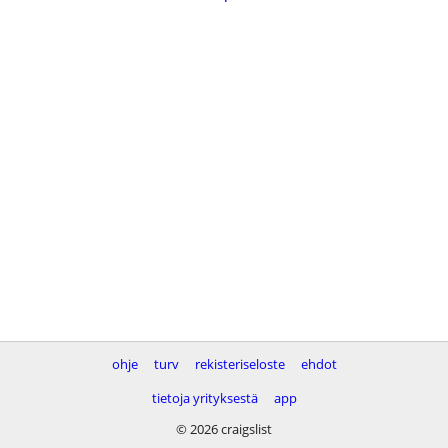
ohje
turv
rekisteriseloste
ehdot
tietoja yrityksestä
app
© 2026 craigslist