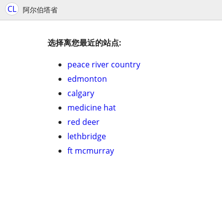
CL
阿尔伯塔省
选择离您最近的站点:
peace river country
edmonton
calgary
medicine hat
red deer
lethbridge
ft mcmurray